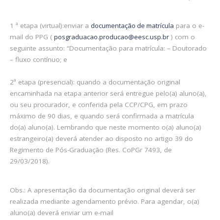
1 ª etapa (virtual):enviar a
documentação de matrícula
para o e-
mail do PPG (
posgraduacao.producao@eesc.usp.br
) com o
seguinte assunto: “Documentação para matrícula: – Doutorado
– fluxo contínuo; e
2ª etapa (presencial): quando a documentação original
encaminhada na etapa anterior será entregue pelo(a) aluno(a),
ou seu procurador, e conferida pela CCP/CPG, em prazo
máximo de 90 dias, e quando será confirmada a matrícula
do(a) aluno(a). Lembrando que neste momento o(a) aluno(a)
estrangeiro(a) deverá atender ao disposto no artigo 39 do
Regimento de Pós-Graduação (Res. CoPGr 7493, de
29/03/2018).
Obs.: A apresentação da documentação original deverá ser
realizada mediante agendamento prévio. Para agendar, o(a)
aluno(a) deverá enviar um e-mail