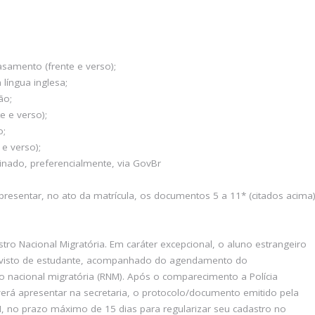
samento (frente e verso);
 língua inglesa;
ão;
e e verso);
o;
e verso);
sinado, preferencialmente, via GovBr
resentar, no ato da matrícula, os documentos 5 a 11* (citados acima
tro Nacional Migratória. Em caráter excepcional, o aluno estrangeiro
 visto de estudante, acompanhado do agendamento do
tro nacional migratória (RNM). Após o comparecimento a Polícia
erá apresentar na secretaria, o protocolo/documento emitido pela
, no prazo máximo de 15 dias para regularizar seu cadastro no