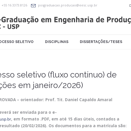
+55 16 3373.8126
posgraduacao.producao@eesc.usp.br
OCESSO SELETIVO
DISCIPLINAS
DISSERTAÇÕES/TESES
so seletivo (fluxo contínuo) de
ições em janeiro/2026)
OVADA – orientador: Prof. Tit. Daniel Capaldo Amaral
verá ser enviada para o e-
usp.br
, em formato .PDF, em até 15 dias úteis, contados a
 resultado (20/02/2026). Os documentos para a matrícula são: