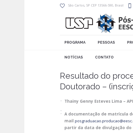
São Carlos
, SP
CEP 13566-590
,
Brasil
PROGRAMA
PESSOAS
PR
NOTÍCIAS
CONTATO
Resultado do proces
Doutorado – (inscr
Thainy Genny Esteves Lima – APR
A documentação de matrícula de
mail
posgraduacao.producao@eesc.
partir da data de divulgação do