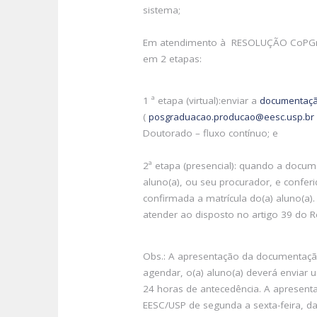
sistema;
Em atendimento à RESOLUÇÃO CoPGr N
em 2 etapas:
1 ª etapa (virtual):enviar a
documentaçã
(
posgraduacao.producao@eesc.usp.br
Doutorado – fluxo contínuo; e
2ª etapa (presencial): quando a docum
aluno(a), ou seu procurador, e confe
confirmada a matrícula do(a) aluno(a
atender ao disposto no artigo 39 do 
Obs.: A apresentação da documentação
agendar, o(a) aluno(a) deverá enviar 
24 horas de antecedência. A apresent
EESC/USP de segunda a sexta-feira, d