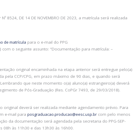
º 8524, DE 14 DE NOVEMBRO DE 2023, a matrícula será realizada
o de matrícula
para o e-mail do PPG
) com o seguinte assunto: “Documentação para matrícula: –
entação original encaminhada na etapa anterior será entregue pelo(a)
rida pela CCP/CPG, em prazo máximo de 90 dias, e quando será
). Lembrando que neste momento o(a) aluno(a) estrangeiro(a) deverá
Regimento de Pós-Graduação (Res. CoPGr 7493, de 29/03/2018).
 original deverá ser realizada mediante agendamento prévio. Para
um e-mail para
posgraduacao.producao@eesc.usp.br
com pelo menos
ação da documentação será agendada pela secretaria do PPG-SEP-
as 08h às 11h30 e das 13h30 às 16h00.