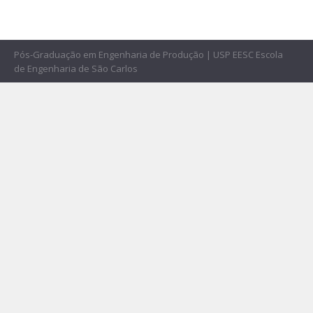
Pós-Graduação em Engenharia de Produção | USP EESC Escola
de Engenharia de São Carlos