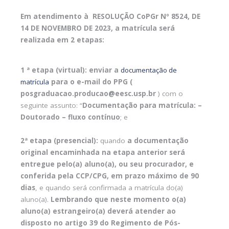
Em atendimento à RESOLUÇÃO CoPGr Nº 8524, DE
14 DE NOVEMBRO DE 2023, a matrícula será
realizada em 2 etapas:
1 ª etapa (virtual):
enviar a
documentação de
matrícula
para o e-mail do PPG (
posgraduacao.producao@eesc.usp.br
) com o
seguinte assunto: “
Documentação para matrícula: –
Doutorado – fluxo contínuo
; e
2ª etapa (presencial):
quando
a documentação
original encaminhada na etapa anterior será
entregue pelo(a) aluno(a), ou seu procurador, e
conferida pela CCP/CPG, em prazo máximo de 90
dias
, e quando será confirmada a matrícula do(a)
aluno(a).
Lembrando que neste momento o(a)
aluno(a) estrangeiro(a) deverá atender ao
disposto no artigo 39 do Regimento de Pós-