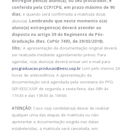
entregue pelo(a) aluno(a), ou seu procurador, e
conferida pela CCP/CPG, em prazo máximo de 90
dias
, e quando será confirmada a matrícula do(a)
aluno(a).
Lembrando que neste momento o(a)
aluno(a) estrangeiro(a) deverá atender ao
disposto no artigo 39 do Regimento de Pós-
Graduação (Res. CoPGr 7493, de 29/03/2018).
Obs.
: A apresentação da documentação original deverá
ser realizada mediante agendamento prévio. Para
agendar, o(a) aluno(a) deverá enviar um e-mail para
posgraduacao.producao@eesc.usp.br
com pelo menos 24
horas de antecedência. A apresentação da
documentação será agendada pela secretaria do PPG-
SEP-EESC/USP de segunda a sexta-feira, das 08h às
11h30 e das 13h30 às 16h00.
ATENÇÃO:
Caso o(a) candidato(a) deixar de realizar
qualquer uma das etapas de matrícula ou não
apresentar a documentação exigida nas datas
estabelecidas, a matrícula será cancelada, em