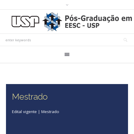
Mestrado
Edital vigente | Mestrado