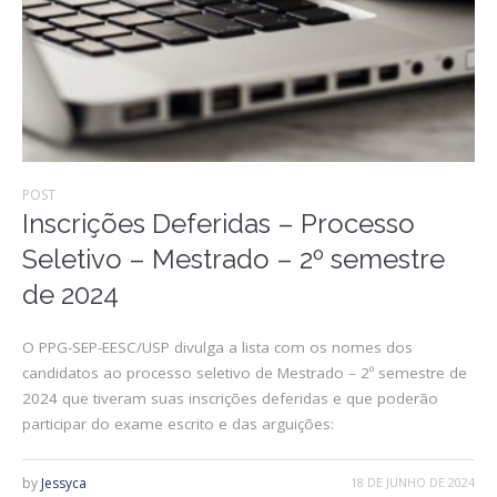
POST
Inscrições Deferidas – Processo
Seletivo – Mestrado – 2º semestre
de 2024
O PPG-SEP-EESC/USP divulga a lista com os nomes dos
candidatos ao processo seletivo de Mestrado – 2º semestre de
2024 que tiveram suas inscrições deferidas e que poderão
participar do exame escrito e das arguições:
by
Jessyca
18 DE JUNHO DE 2024