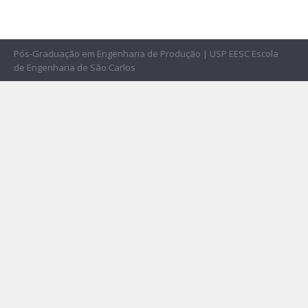
Pós-Graduação em Engenharia de Produção | USP EESC Escola
de Engenharia de São Carlos