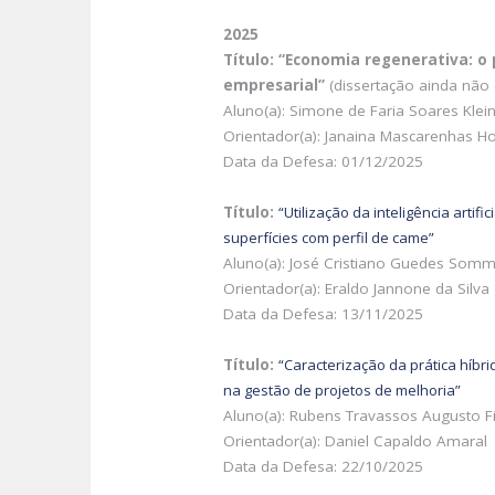
2025
Título: “Economia regenerativa: o
empresarial”
(dissertação ainda não 
Aluno(a): Simone de Faria Soares Klei
Orientador(a): Janaina Mascarenhas H
Data da Defesa: 01/12/2025
Título:
“Utilização da inteligência arti
superfícies com perfil de cam
e”
Aluno(a): José Cristiano Guedes Som
Orientador(a): Eraldo Jannone da Silva
Data da Defesa: 13/11/2025
Título:
“Caracterização da prática híbr
na gestão de projetos de melhoria”
Aluno(a): Rubens Travassos Augusto F
Orientador(a): Daniel Capaldo Amaral
Data da Defesa: 22/10/2025