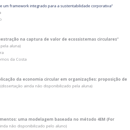
 de um framework integrado para a sustentabilidade corporativa”
a
o
uestração na captura de valor de ecossistemas circulares”
 pela aluna)
ira
ornos da Costa
plicação da economia circular em organizações: proposição de
(dissertação ainda não disponibilizado pela aluna)
 alimentos: uma modelagem baseada no método 4EM (For
inda não disponibilizado pelo aluno)