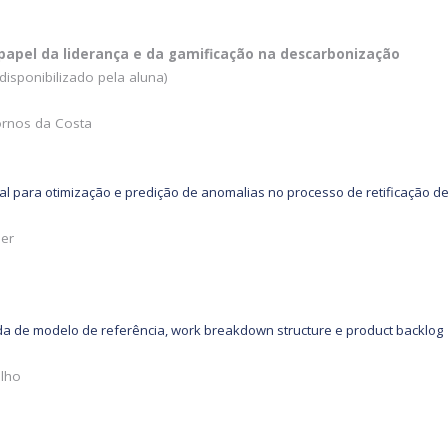
 papel da liderança e da gamificação na descarbonização
disponibilizado pela aluna)
n
ornos da Costa
ficial para otimização e predição de anomalias no processo de retificação d
mer
ida de modelo de referência, work breakdown structure e product backlog
ilho