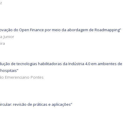
ez
inovação do Open Finance por meio da abordagem de Roadmapping”
a Junior
ira
dução de tecnologias habilitadoras da Indústria 4.0 em ambientes de
hospitai
s”
rdão Emerenciano Pontes
rcular: revisão de práticas e aplicações”