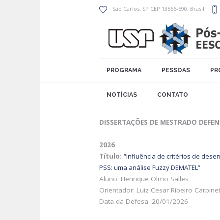
São Carlos
, SP
CEP 13566-590
,
Brasil
PROGRAMA
PESSOAS
PR
NOTÍCIAS
CONTATO
DISSERTAÇÕES DE MESTRADO DEFEN
2026
Título:
“
Influência de critérios de de
PSS: uma análise Fuzzy DEMATEL”
Aluno: Henrique Olmo Salles
Orientador: Luiz Cesar Ribeiro Carpinet
Data da Defesa: 20/01/2026