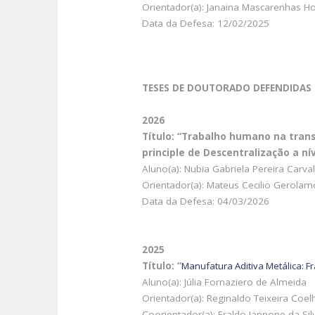
Orientador(a): Janaina Mascarenhas H
Data da Defesa: 12/02/2025
TESES DE DOUTORADO DEFENDIDAS
2026
Título: “Trabalho humano na transi
principle de Descentralização a ní
Aluno(a): Nubia Gabriela Pereira Carva
Orientador(a): Mateus Cecilio Gerolam
Data da Defesa: 04/03/2026
2025
Título: “
Manufatura Aditiva Metálica: 
Aluno(a): Júlia Fornaziero de Almeida
Orientador(a): Reginaldo Teixeira Coel
Coorientador(a): Eraldo Jannone da Sil