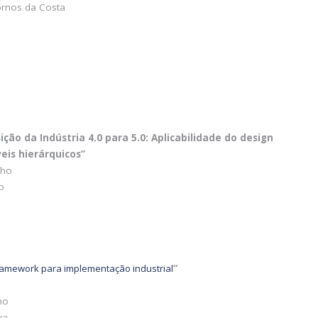
ornos da Costa
ção da Indústria 4.0 para 5.0: Aplicabilidade do design
veis hierárquicos”
lho
o
Framework para implementação industrial
“
ho
va