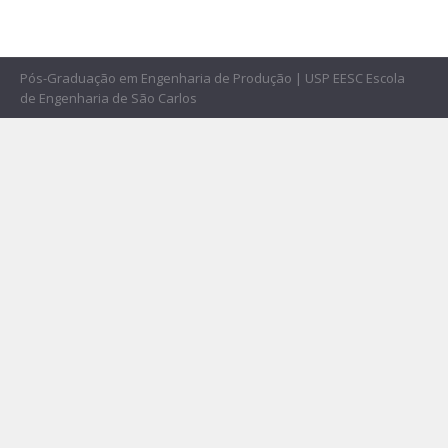
Pós-Graduação em Engenharia de Produção | USP EESC Escola
de Engenharia de São Carlos