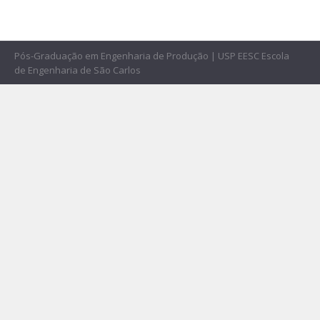
Pós-Graduação em Engenharia de Produção | USP EESC Escola
de Engenharia de São Carlos