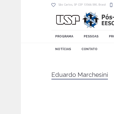
São Carlos
, SP
CEP 13566-590
,
Brasil
PROGRAMA
PESSOAS
PR
NOTÍCIAS
CONTATO
Eduardo Marchesini