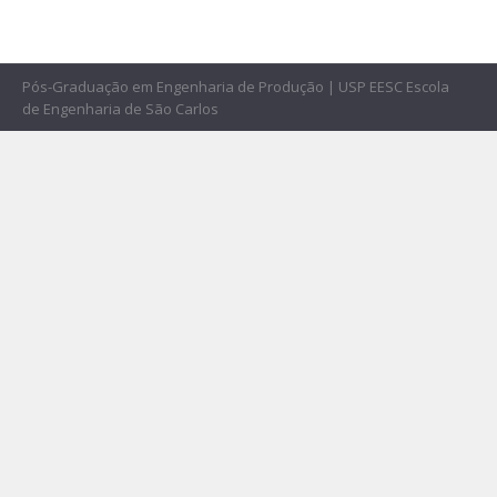
Pós-Graduação em Engenharia de Produção | USP EESC Escola
de Engenharia de São Carlos