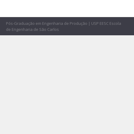
Pós-Graduação em Engenharia de Produção | USP EESC Escola
de Engenharia de São Carlos