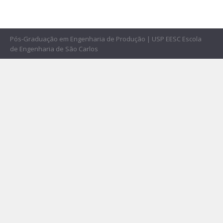
Pós-Graduação em Engenharia de Produção | USP EESC Escola
de Engenharia de São Carlos