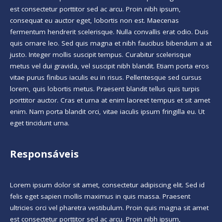
est consectetur porttitor sed ac arcu. Proin nibh ipsum,
consequat eu auctor eget, lobortis non est. Maecenas
fermentum hendrerit scelerisque. Nulla convallis erat odio. Duis
quis ornare leo. Sed quis magna et nibh faucibus bibendum a at
justo. Integer mollis suscipit tempus. Curabitur scelerisque
metus vel dui gravida, vel suscipit nibh blandit. Etiam porta eros
vitae purus finibus iaculis eu in risus. Pellentesque sed cursus
lorem, quis lobortis metus. Praesent blandit tellus quis turpis
porttitor auctor. Cras et urna at enim laoreet tempus et sit amet
enim. Nam porta blandit orci, vitae iaculis ipsum fringilla eu. Ut
eget tincidunt urna.
Responsáveis
Lorem ipsum dolor sit amet, consectetur adipiscing elit. Sed id
felis eget sapien mollis maximus in quis massa. Praesent
ultricies orci vel pharetra vestibulum. Proin quis magna sit amet
est consectetur porttitor sed ac arcu. Proin nibh ipsum,