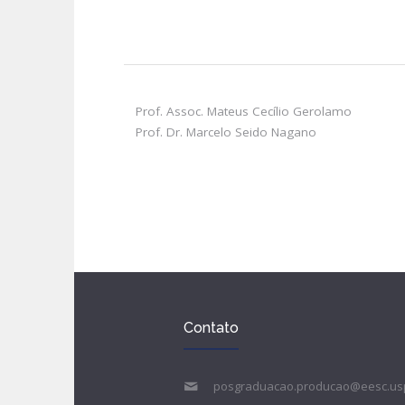
Prof. Assoc. Mateus Cecílio Gerolamo
Prof. Dr. Marcelo Seido Nagano
Contato
posgraduacao.producao@eesc.us