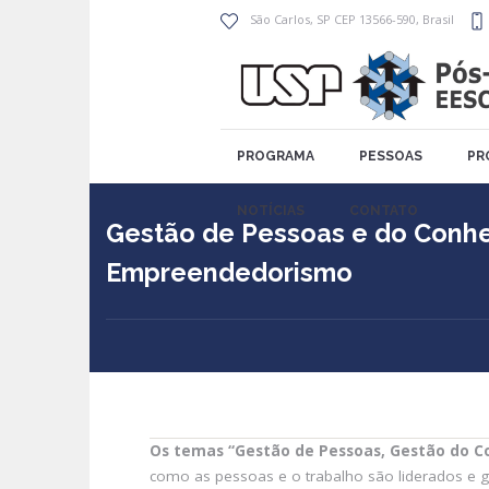
São Carlos
, SP
CEP 13566-590
,
Brasil
PROGRAMA
PESSOAS
PR
NOTÍCIAS
CONTATO
Gestão de Pessoas e do Conh
Empreendedorismo
Os temas “Gestão de Pessoas, Gestão do 
como as pessoas e o trabalho são liderados e g