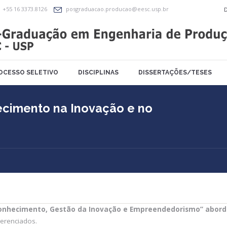
+55 16 3373.8126
posgraduacao.producao@eesc.usp.br
OCESSO SELETIVO
DISCIPLINAS
DISSERTAÇÕES/TESES
ecimento na Inovação e no
Conhecimento, Gestão da Inovação e Empreendedorismo” abor
erenciados.