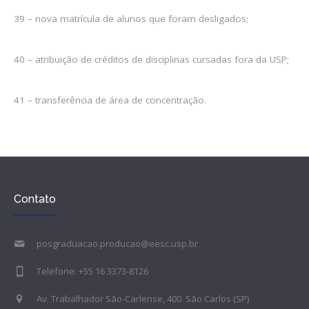
39 – nova matrícula de alunos que foram desligados;
40 – atribuição de créditos de disciplinas cursadas fora da USP;
41 – transferência de área de concentração.
Contato
posgraduacao.producao@eesc.usp.br
Telefone: +55 16 3373-8126
Av. Trabalhador São-Carlense, 400. São Carlos (SP)